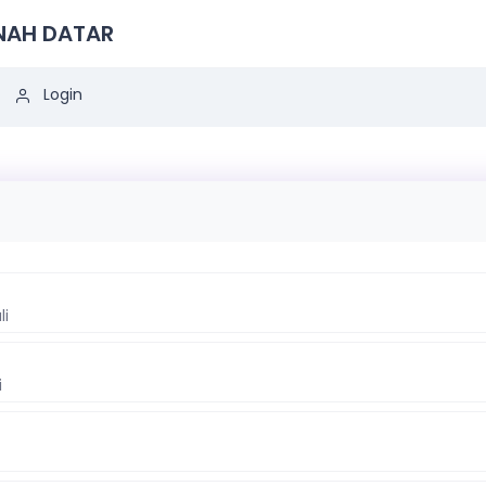
ANAH DATAR
Login
li
i